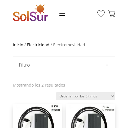
Inicio
/
Electricidad
/ Electromovilidad
Filtro
Ordenado
Mostrando los 2 resultados
por
los
últimos