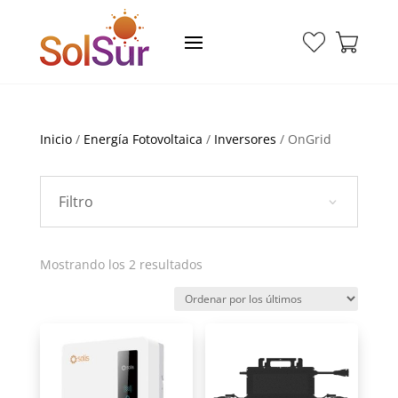
Inicio
/
Energía Fotovoltaica
/
Inversores
/ OnGrid
Filtro
Ordenado
Mostrando los 2 resultados
por
los
últimos