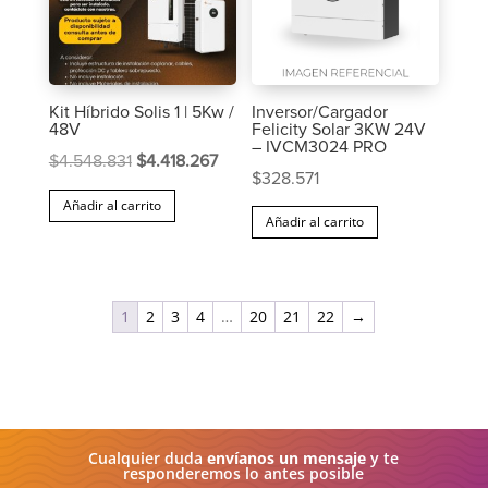
Kit Híbrido Solis 1 | 5Kw /
Inversor/Cargador
48V
Felicity Solar 3KW 24V
– IVCM3024 PRO
El
El
$
4.548.831
$
4.418.267
$
328.571
precio
precio
Añadir al carrito
original
actual
Añadir al carrito
era:
es:
$4.548.831.
$4.418.267.
1
2
3
4
…
20
21
22
→
Cualquier duda
envíanos un mensaje
y te
responderemos lo antes posible