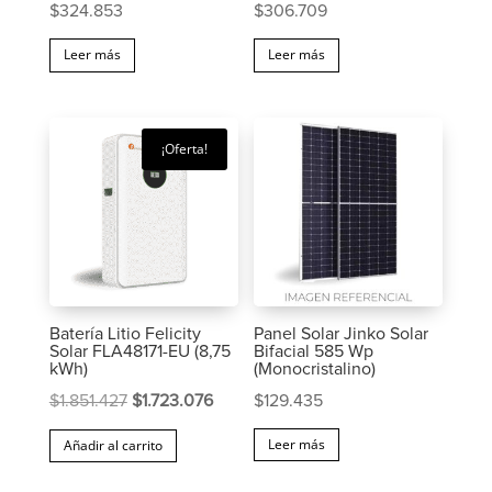
$
324.853
$
306.709
Leer más
Leer más
¡Oferta!
Batería Litio Felicity
Panel Solar Jinko Solar
Solar FLA48171-EU (8,75
Bifacial 585 Wp
kWh)
(Monocristalino)
El
El
$
1.851.427
$
1.723.076
$
129.435
precio
precio
Leer más
Añadir al carrito
original
actual
era:
es: