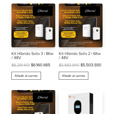
$1.851.427.
$1.723.076.
¡Oferta!
¡Oferta!
Kit Híbrido Solis 3 | 8Kw
Kit Híbrido Solis 2 | 6Kw
/ 48V
/ 48V
El
El
El
El
$
6.291.613
$
6.160.665
$
5.683.940
$
5.503.930
precio
precio
precio
precio
Añadir al carrito
Añadir al carrito
original
actual
original
actual
era:
es:
era:
es:
$6.291.613.
$6.160.665.
$5.683.940.
$5.503
¡Oferta!