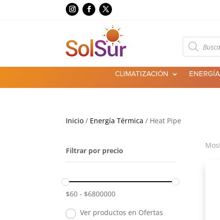
Búsqueda
de
productos
CLIMATIZACIÓN
ENERGÍA
Inicio
/
Energía Térmica
/ Heat Pipe
Most
Filtrar por precio
$
60
-
$
6800000
Ver productos en Ofertas