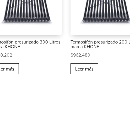
osifón presurizado 300 Litros
Termosifón presurizado 200 L
ca KHONE
marca KHONE
68.202
$
962.480
eer más
Leer más