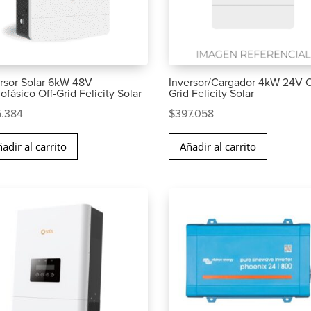
rsor Solar 6kW 48V
Inversor/Cargador 4kW 24V O
fásico Off-Grid Felicity Solar
Grid Felicity Solar
5.384
$
397.058
adir al carrito
Añadir al carrito