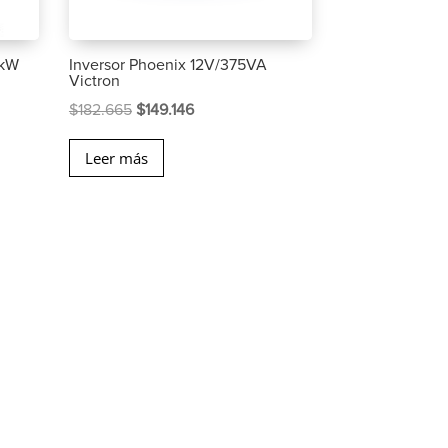
5kW
Inversor Phoenix 12V/375VA
Victron
El
El
$
182.665
$
149.146
precio
precio
Leer más
original
actual
era:
es:
$182.665.
$149.146.