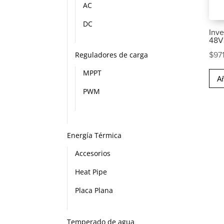
AC
DC
Inve
48V
Reguladores de carga
$
97
MPPT
Añ
PWM
Energía Térmica
Accesorios
Heat Pipe
Placa Plana
Temperado de agua