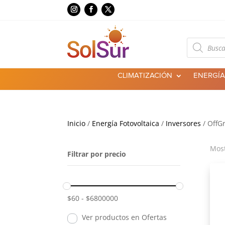
Búsqueda
de
productos
CLIMATIZACIÓN
ENERGÍA
Inicio
/
Energía Fotovoltaica
/
Inversores
/ OffG
Most
Filtrar por precio
$
60
-
$
6800000
Ver productos en Ofertas