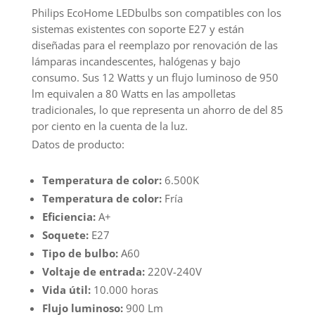
12W
Philips EcoHome LEDbulbs son compatibles con los
Luz
sistemas existentes con soporte E27 y están
Fría
diseñadas para el reemplazo por renovación de las
cantidad
lámparas incandescentes, halógenas y bajo
consumo. Sus 12 Watts y un flujo luminoso de 950
lm equivalen a 80 Watts en las ampolletas
tradicionales, lo que representa un ahorro de del 85
por ciento en la cuenta de la luz.
Datos de producto:
Temperatura de color:
6.500K
Temperatura de color:
Fría
Eficiencia:
A+
Soquete:
E27
Tipo de bulbo:
A60
Voltaje de entrada:
220V-240V
Vida útil:
10.000 horas
Flujo luminoso:
900 Lm