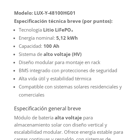
Litio
Felicity
Modelo: LUX-Y-48100HG01
Solar
Especificación técnica breve (por puntos):
5,12khw
Tecnología
Litio LiFePO₄
100Ah
Energía nominal:
5,12 kWh
HV
Capacidad:
100 Ah
cantidad
Sistema de
alto voltaje (HV)
Diseño modular para montaje en rack
BMS integrado con protecciones de seguridad
Alta vida útil y estabilidad térmica
Compatible con sistemas solares residenciales y
comerciales
Especificación general breve
Módulo de batería
alta voltaje
para
almacenamiento solar con diseño vertical y
escalabilidad modular. Ofrece energía estable para
cargas continuas y respaldo, con sistemas de