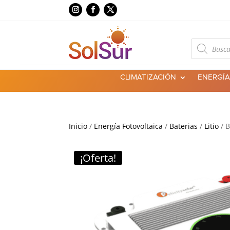
Búsqueda
de
productos
CLIMATIZACIÓN
ENERGÍA
Inicio
/
Energía Fotovoltaica
/
Baterias
/
Litio
/ B
¡Oferta!