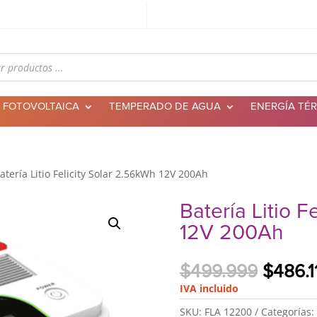
 FOTOVOLTAICA
TEMPERADO DE AGUA
ENERGÍA TÉ
atería Litio Felicity Solar 2.56kWh 12V 200Ah
Batería Litio F
12V 200Ah
El
$
499.999
$
486.1
precio
IVA incluido
origina
SKU:
FLA 12200
Categorías: