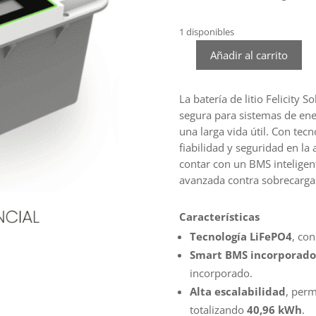
era:
$499.9
1 disponibles
Añadir al carrito
Batería
Litio
Felicity
La batería de litio Felicity 
Solar
segura para sistemas de ener
2.56kWh
una larga vida útil. Con te
12V
fiabilidad y seguridad en la
200Ah
contar con un BMS inteligen
cantidad
avanzada contra sobrecargas
Características
Tecnología LiFePO4
, co
Smart BMS incorporado
incorporado.
Alta escalabilidad
, per
totalizando
40,96 kWh
.