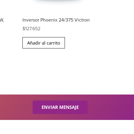
kW,
Inversor Phoenix 24/375 Victron
$
127.652
Añadir al carrito
.080.
ENVIAR MENSAJE