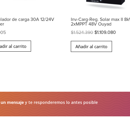
lador de carga 30A 12/24V
Inv-Carg-Reg. Solar max II 8
er
2xMPPT 48V Ouyad
El
El
905
$
1.524.390
$
1.109.080
precio
precio
adir al carrito
Añadir al carrito
original
actual
era:
es:
$1.524.390.
$1.109
 un mensaje
y te responderemos lo antes posible