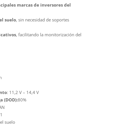
cipales marcas de inversores del
el suelo
, sin necesidad de soportes
icativos
, facilitando la monitorización del
h
nto
: 11,2 V – 14,4 V
a (DOD):
80%
AN
21
el suelo