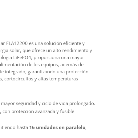
es:
99.
$486.110.
Solar FLA12200 es una solución eficiente y
gía solar, que ofrece un alto rendimiento y
cnología LiFePO4, proporciona una mayor
 alimentación de los equipos, además de
te integrado, garantizando una protección
, cortocircuitos y altas temperaturas
n mayor seguridad y ciclo de vida prolongado.
, con protección avanzada y fusible
mitiendo hasta
16 unidades en paralelo
,