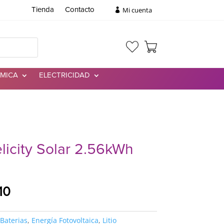
Mi cuenta
Tienda
Contacto
RMICA
ELECTRICIDAD
elicity Solar 2.56kWh
El
10
precio
l
actual
Baterias
,
Energía Fotovoltaica
,
Litio