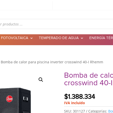
 FOTOVOLTAICA
TEMPERADO DE AGUA
ENERGÍA TÉ
 Bomba de calor para piscina inverter crosswind 40-I Rhemm
Bomba de calor
crosswind 40
$
1.388.334
IVA incluido
SKU:
301127
Categorías:
Bo