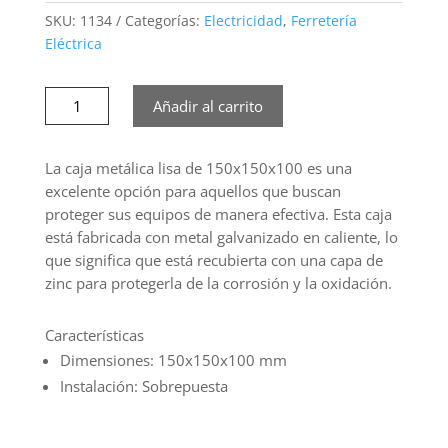
SKU:
1134
Categorías:
Electricidad
,
Ferretería
Eléctrica
Caja
Añadir al carrito
metálica
lisa
150x150x100
La caja metálica lisa de 150x150x100 es una
galvanizada
excelente opción para aquellos que buscan
en
proteger sus equipos de manera efectiva. Esta caja
caliente
está fabricada con metal galvanizado en caliente, lo
cantidad
que significa que está recubierta con una capa de
zinc para protegerla de la corrosión y la oxidación.
Características
Dimensiones: 150x150x100 mm
Instalación: Sobrepuesta