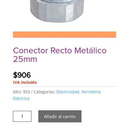
Conector Recto Metálico
25mm
$
906
IVA incluido
SKU:
953
Categorías:
Electricidad
,
Ferretería
Eléctrica
Conector
Añadir al carrito
Recto
Metálico