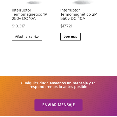
Interruptor
Interruptor
Termomagnético 1P
Termomagnético 2P
250v DC 10A
550v DC 40A
$
10.317
$
17.721
Añadir al carrito
Leer más
Cualquier duda
envíanos un mensaje
y te
responderemos lo antes posible
ENVIAR MENSAJE