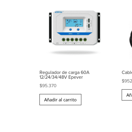
Regulador de carga 60A
Cabl
12/24/34/48V Epever
$
95
$
95.370
Añ
Añadir al carrito