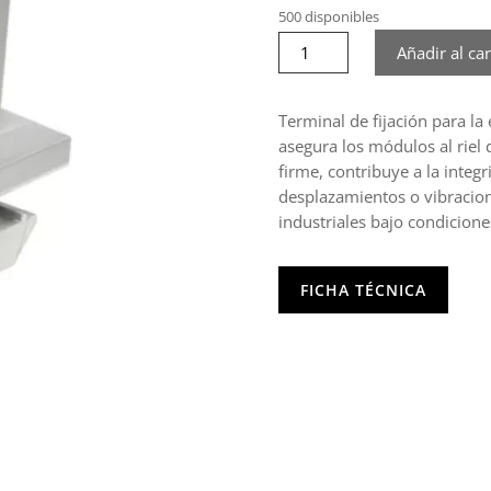
500 disponibles
Conector
Añadir al car
terminal
placa
35mm
Terminal de fijación para la
cantidad
asegura los módulos al riel 
firme, contribuye a la integ
desplazamientos o vibracione
industriales bajo condicione
FICHA TÉCNICA