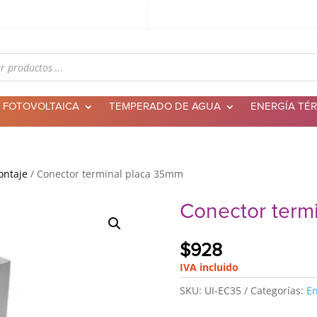
 FOTOVOLTAICA
TEMPERADO DE AGUA
ENERGÍA TÉ
ontaje
/ Conector terminal placa 35mm
Conector term
$
928
IVA incluido
SKU:
UI-EC35
Categorías:
En