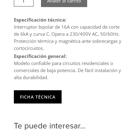
Añadir al carrito
Automático
6KA,
C,
Especificación técnica:
2X16A
Interruptor bipolar de 16A con capacidad de corte
STANFORD
de 6kA y curva C. Opera a 230/400V AC, 50/60Hz.
cantidad
Protección térmica y magnética ante sobrecargas y
cortocircuitos.
Especificación general:
Modelo confiable para circuitos residenciales o
comerciales de baja potencia. De fácil instalación y
alta durabilidad.
FICHA TÉCNICA
Te puede interesar...