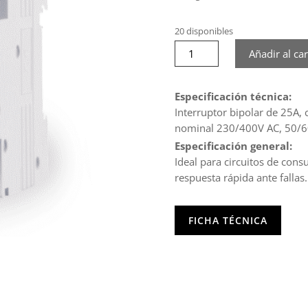
20 disponibles
Interruptor
Añadir al car
Automático
6KA,
C,
Especificación técnica:
2X25A
Interruptor bipolar de 25A, 
STANFORD
nominal 230/400V AC, 50/6
cantidad
Especificación general:
Ideal para circuitos de con
respuesta rápida ante fallas.
FICHA TÉCNICA