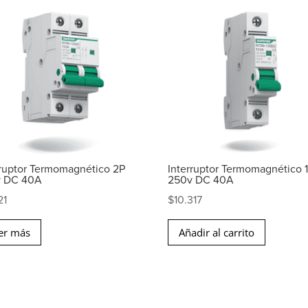
rruptor Termomagnético 2P
Interruptor Termomagnético 
v DC 40A
250v DC 40A
21
$
10.317
er más
Añadir al carrito