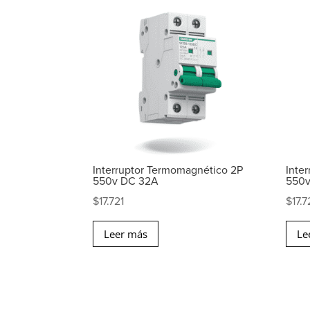
Interruptor Termomagnético 2P
Inte
550v DC 32A
550
$
17.721
$
17.7
Leer más
Le