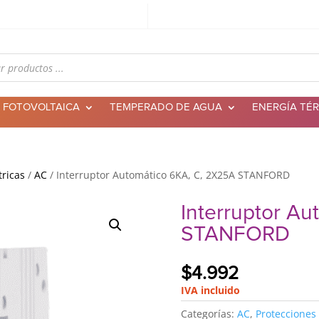
 FOTOVOLTAICA
TEMPERADO DE AGUA
ENERGÍA TÉ
tricas
/
AC
/ Interruptor Automático 6KA, C, 2X25A STANFORD
Interruptor A
STANFORD
$
4.992
IVA incluido
Categorías:
AC
,
Protecciones 