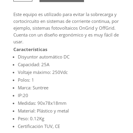
Termomagnético
1P
250v
Este equipo es utilizado para evitar la sobrecarga y
DC
cortocircuito en sistemas de corriente continua, por
25A
ejemplo, sistemas fotovoltaicos OnGrid y OffGrid.
cantidad
Cuenta con un diseño ergonómico y es muy fácil de
usar.
Características
Disyuntor automático DC
Capacidad: 25A
Voltaje máximo: 250Vdc
Polos: 1
Marca: Suntree
IP:20
Medidas: 90x78x18mm
Material: Plástico y metal
Peso: 0.12Kg
Certificación TUV, CE