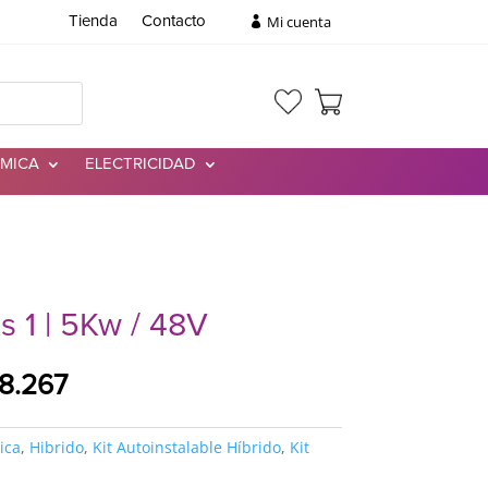
Mi cuenta
Tienda
Contacto
RMICA
ELECTRICIDAD
is 1 | 5Kw / 48V
El
18.267
o
precio
nal
actual
ica
,
Hibrido
,
Kit Autoinstalable Híbrido
,
Kit
es:
8.831.
$4.418.267.