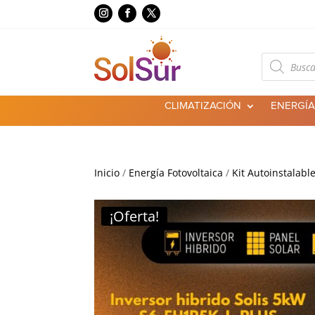
Búsqueda
de
productos
CLIMATIZACIÓN
ENERGÍA
Inicio
/
Energía Fotovoltaica
/
Kit Autoinstalabl
¡Oferta!