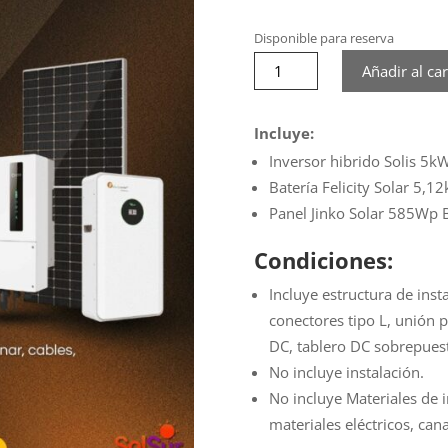
Disponible para reserva
Kit
Añadir al car
Híbrido
Solis
1
Incluye:
|
Inversor hibrido Solis 5
5Kw
Batería Felicity Solar
5,12
/
Panel Jinko Solar
585Wp Bi
48V
cantidad
Condiciones:
Incluye estructura de insta
conectores tipo L, unión p
DC, tablero DC sobrepuest
No incluye instalación.
No incluye Materiales de i
materiales eléctricos, cana