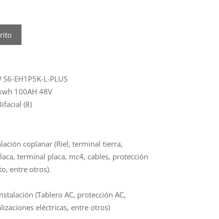
rito
kW S6-EH1P5K-L-PLUS
kwh 100AH 48V
facial (8)
lación coplanar (Riel, terminal tierra,
laca, terminal placa, mc4, cables, protección
o, entre otros).
nstalación (Tablero AC, protección AC,
lizaciones eléctricas, entre otros)