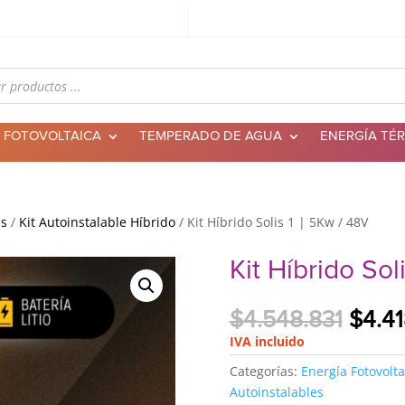
 FOTOVOLTAICA
TEMPERADO DE AGUA
ENERGÍA TÉ
es
/
Kit Autoinstalable Híbrido
/ Kit Híbrido Solis 1 | 5Kw / 48V
Kit Híbrido Sol
El
$
4.548.831
$
4.4
preci
IVA incluido
origi
Categorías:
Energía Fotovolta
era:
Autoinstalables
$4.54