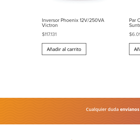
Inversor Phoenix 12V/250VA
Par 
Victron
Sunt
$
117.131
$
6.0
Añadir al carrito
Añ
Cualquier duda
envíanos