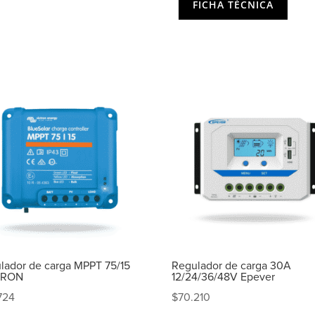
FICHA TÉCNICA
lador de carga MPPT 75/15
Regulador de carga 30A
TRON
12/24/36/48V Epever
724
$
70.210