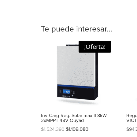
Te puede interesar...
¡Oferta!
Inv-Carg-Reg. Solar max II 8kW,
Regu
2xMPPT 48V Ouyad
VIC
El
El
$
1.524.390
$
1.109.080
$
94.