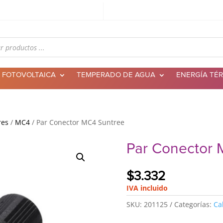
 FOTOVOLTAICA
TEMPERADO DE AGUA
ENERGÍA TÉ
res
/
MC4
/ Par Conector MC4 Suntree
Par Conector 
$
3.332
IVA incluido
SKU:
201125
Categorías:
Ca