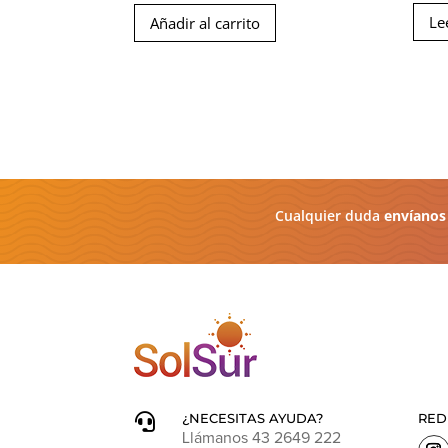
precio
precio
Le
Añadir al carrito
original
actual
era:
es:
$1.524.390.
$1.109.080.
Cualquier duda
envíanos
¿NECESITAS AYUDA?
RED

Llámanos 43 2649 222