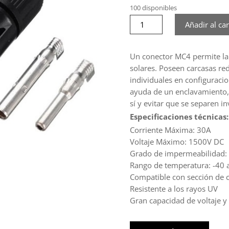
100 disponibles
Par
Añadir al car
Conector
MC4
Suntree
Un conector MC4 permite la 
cantidad
solares. Poseen carcasas re
individuales en configurac
ayuda de un enclavamiento,
sí y evitar que se separen i
Especificaciones técnicas:
Corriente Máxima: 30A
Voltaje Máximo: 1500V DC
Grado de impermeabilidad:
Rango de temperatura: -40 
Compatible con sección de 
Resistente a los rayos UV
Gran capacidad de voltaje y 