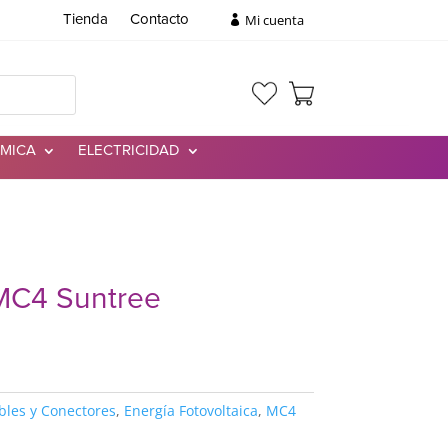
Mi cuenta
Tienda
Contacto
RMICA
ELECTRICIDAD
MC4 Suntree
bles y Conectores
,
Energía Fotovoltaica
,
MC4