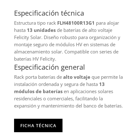
baterías
Especificación técnica
HV
Felicity
Estructura tipo rack
FLH48100R13G1
para alojar
Solar
hasta
13 unidades
de baterías de alto voltaje
(13
Felicity Solar. Diseño robusto para organización y
Unidades)
montaje seguro de módulos HV en sistemas de
cantidad
almacenamiento solar. Compatible con series de
baterías HV Felicity.
Especificación general
Rack porta baterías de
alto voltaje
que permite la
instalación ordenada y segura de hasta
13
módulos de baterías
en aplicaciones solares
residenciales o comerciales, facilitando la
expansión y mantenimiento del banco de baterías.
FICHA TÉCNICA