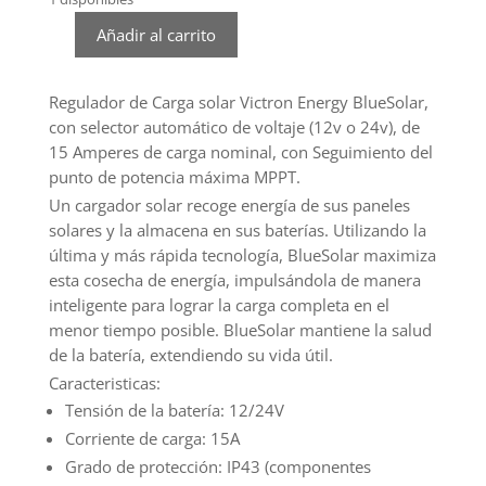
Añadir al carrito
Regulador
de
Carga
Regulador de Carga solar Victron Energy BlueSolar,
Victron
con selector automático de voltaje (12v o 24v), de
BlueSolar
15 Amperes de carga nominal, con Seguimiento del
100V
punto de potencia máxima MPPT.
15A
Un cargador solar recoge energía de sus paneles
12/24V
solares y la almacena en sus baterías. Utilizando la
MPPT
última y más rápida tecnología, BlueSolar maximiza
cantidad
esta cosecha de energía, impulsándola de manera
inteligente para lograr la carga completa en el
menor tiempo posible. BlueSolar mantiene la salud
de la batería, extendiendo su vida útil.
Caracteristicas:
Tensión de la batería: 12/24V
Corriente de carga: 15A
Grado de protección: IP43 (componentes