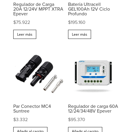
Regulador de Carga
Batería Ultracell
20A 12/24V MPPT XTRA
GEL100Ah 12V Ciclo
Epever
Profundo
$
75.922
$
195.160
Leer más
Leer más
Par Conector MC4
Regulador de carga 60A
Suntree
12/24/34/48V Epever
$
3.332
$
95.370
Añadir al carrito
Añadir al carrito