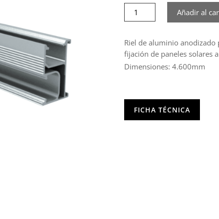
Riel
Añadir al car
aluminio
4600mm
cantidad
Riel de aluminio anodizado 
fijación de paneles solares a
Dimensiones: 4.600mm
FICHA TÉCNICA