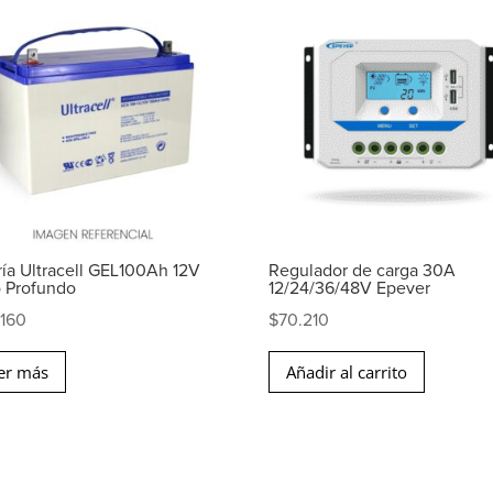
ría Ultracell GEL100Ah 12V
Regulador de carga 30A
o Profundo
12/24/36/48V Epever
.160
$
70.210
er más
Añadir al carrito