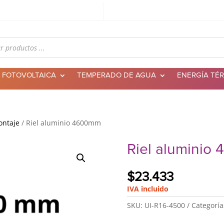
 FOTOVOLTAICA
TEMPERADO DE AGUA
ENERGÍA TÉ
ontaje
/ Riel aluminio 4600mm
Riel aluminio
$
23.433
IVA incluido
SKU:
UI-R16-4500
Categoría