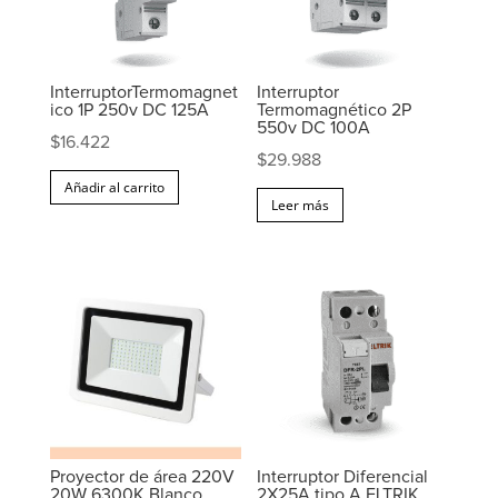
InterruptorTermomagnet
Interruptor
ico 1P 250v DC 125A
Termomagnético 2P
550v DC 100A
$
16.422
$
29.988
Añadir al carrito
Leer más
Proyector de área 220V
Interruptor Diferencial
20W 6300K Blanco
2X25A tipo A ELTRIK