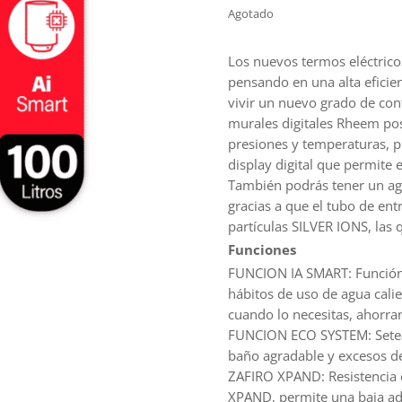
Agotado
Los nuevos termos eléctric
pensando en una alta eficien
vivir un nuevo grado de con
murales digitales Rheem pos
presiones y temperaturas, pr
display digital que permite 
También podrás tener un agu
gracias a que el tubo de en
partículas SILVER IONS, la
Funciones
FUNCION IA SMART: Función 
hábitos de uso de agua calie
cuando lo necesitas, ahorra
FUNCION ECO SYSTEM: Setea 
baño agradable y excesos d
ZAFIRO XPAND: Resistencia 
XPAND, permite una baja ad