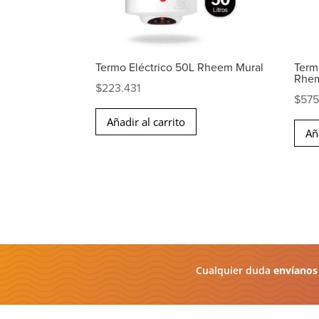
Termo Eléctrico 50L Rheem Mural
Termo
Rhe
$
223.431
$
575
Añadir al carrito
Añ
Cualquier duda
envíanos