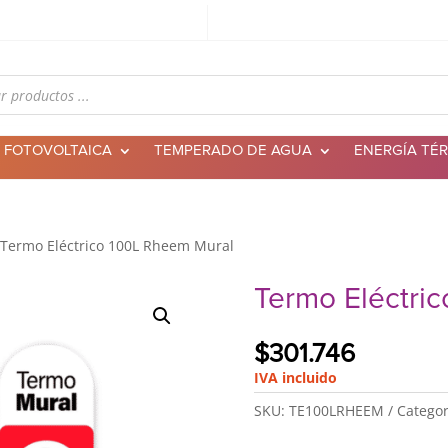
 FOTOVOLTAICA
TEMPERADO DE AGUA
ENERGÍA TÉ
 Termo Eléctrico 100L Rheem Mural
Termo Eléctri
$
301.746
IVA incluido
SKU:
TE100LRHEEM
Categor