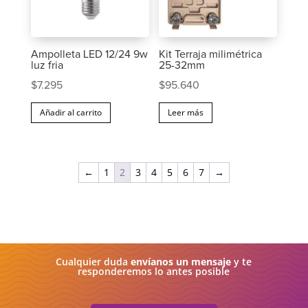
Ampolleta LED 12/24 9w
Kit Terraja milimétrica
luz fria
25-32mm
$
7.295
$
95.640
Añadir al carrito
Leer más
←
1
2
3
4
5
6
7
→
Cualquier duda
envíanos un mensaje
y te
responderemos lo antes posible