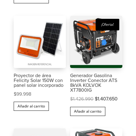
¡Oferta!
Proyector de área
Generador Gasolina
Felicity Solar 150W con
Inverter Conector ATS
panel solar incorporado
8kVA KOLVOK
XT7800IG
$
99.998
El
El
$
1.426.990
$
1.407.650
Añadir al carrito
precio
precio
Añadir al carrito
original
actual
era:
es:
$1.426.990.
$1.407.6