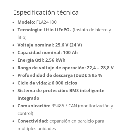
Litio
Especificación técnica
Felicity
Solar
Modelo:
FLA24100
FLA24100
Tecnología:
Litio LiFePO₄
(fosfato de hierro y
cantidad
litio)
Voltaje nominal:
25,6 V (24 V)
Capacidad nominal:
100 Ah
Energía útil:
2,56 kWh
Rango de voltaje de operación:
22,4 – 28,8 V
Profundidad de descarga (DoD):
≥ 95 %
Ciclo de vida:
≥ 6 000 ciclos
Sistema de protección:
BMS inteligente
integrado
Comunicación:
RS485 / CAN (monitorización y
control)
Conectividad:
expansión en paralelo para
múltiples unidades