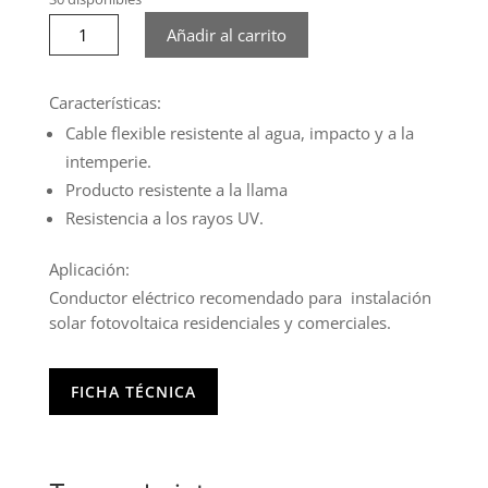
Cable
Añadir al carrito
armado
batería
30cm
Características:
125A
Cable flexible resistente al agua, impacto y a la
cable
intemperie.
terminal
Producto resistente a la llama
terminal
Resistencia a los rayos UV.
cantidad
Aplicación:
Conductor eléctrico recomendado para instalación
solar fotovoltaica residenciales y comerciales.
FICHA TÉCNICA