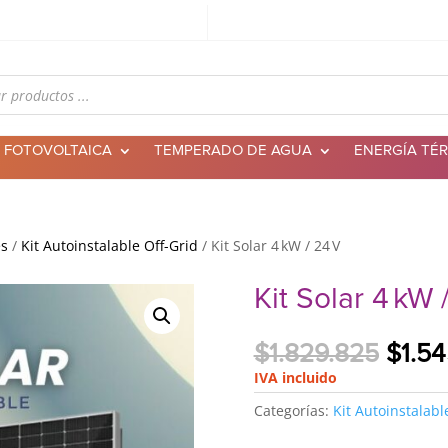
 FOTOVOLTAICA
TEMPERADO DE AGUA
ENERGÍA TÉ
es
/
Kit Autoinstalable Off-Grid
/ Kit Solar 4 kW / 24 V
Kit Solar 4 kW 
El
$
1.829.825
$
1.5
preci
IVA incluido
origi
Categorías:
Kit Autoinstalabl
era:
$1.82