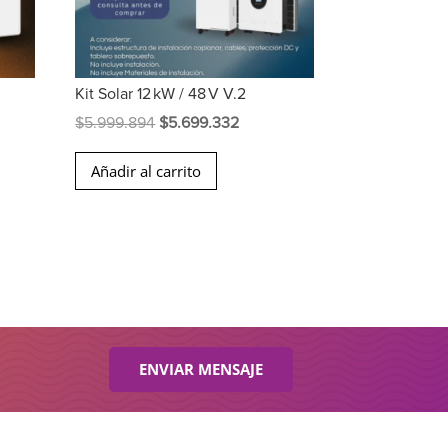
Kit Solar 12 kW / 48 V V.2
El
El
$
5.999.894
$
5.699.332
precio
precio
Añadir al carrito
original
actual
era:
es:
267.
$5.999.894.
$5.699.332.
ENVIAR MENSAJE