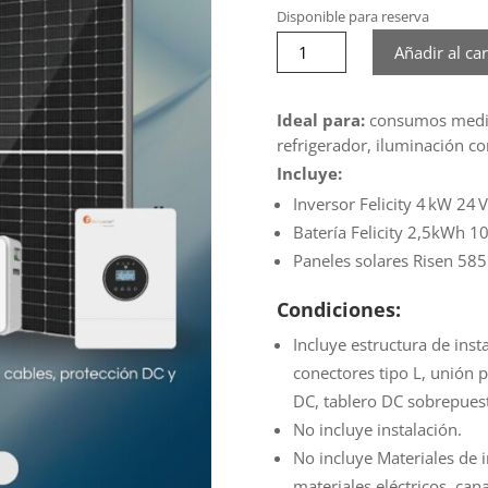
Disponible para reserva
Kit
Añadir al car
Solar
4 kW
/
Ideal para:
consumos medios
24 V
refrigerador, iluminación c
cantidad
Incluye:
Inversor Felicity 4 kW 24
Batería Felicity 2,5kWh 1
Paneles solares Risen 585
Condiciones:
Incluye estructura de insta
conectores tipo L, unión p
DC, tablero DC sobrepuest
No incluye instalación.
No incluye Materiales de i
materiales eléctricos, cana