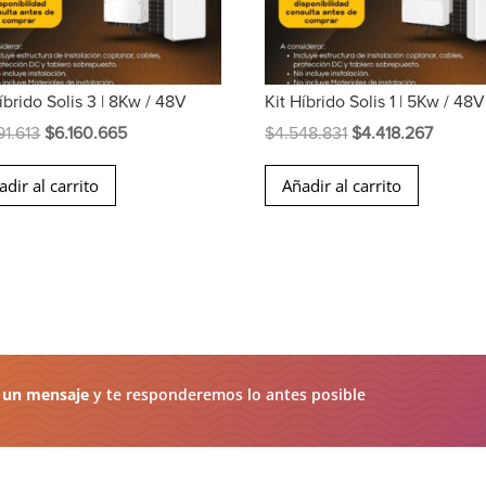
íbrido Solis 3 | 8Kw / 48V
Kit Híbrido Solis 1 | 5Kw / 48V
El
El
El
El
91.613
$
6.160.665
$
4.548.831
$
4.418.267
precio
precio
precio
precio
adir al carrito
Añadir al carrito
original
actual
original
actual
era:
es:
era:
es:
$6.291.613.
$6.160.665.
$4.548.831.
$4.418.
 un mensaje
y te responderemos lo antes posible