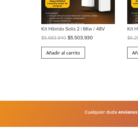
Kit Híbrido Solis 2 | 6Kw / 48V
Kit H
El
El
$
5.683.940
$
5.503.930
$
6.2
precio
precio
Añadir al carrito
Añ
original
actual
era:
es:
$5.683.940.
$5.503.930.
Cualquier duda
envíanos