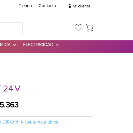
Mi cuenta
Tienda
Contacto
RMICA
ELECTRICIDAD
/ 24 V
El
45.363
o
precio
nal
actual
e Off-Grid
,
Kit Autoinstalables
es:
9.825.
$1.545.363.