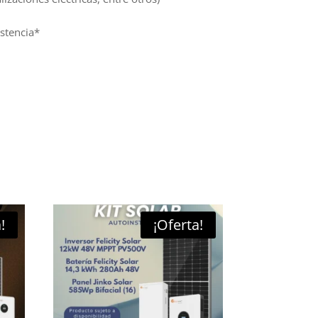
istencia*
!
¡Oferta!