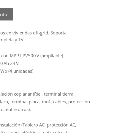
rito
 en viviendas off-grid. Soporta
ompleta y TV
 V con MPPT PV500 V (ampliable)
00 Ah 24 V
 Wp (4 unidades)
lación coplanar (Riel, terminal tierra,
laca, terminal placa, mc4, cables, protección
o, entre otros).
nstalación (Tablero AC, protección AC,
lizaciones eléctricas, entre otros)