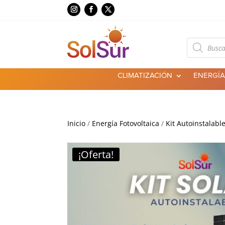
Búsqueda
de
productos
CLIMATIZACIÓN
ENERGÍA
Inicio
/
Energía Fotovoltaica
/
Kit Autoinstalabl
¡Oferta!