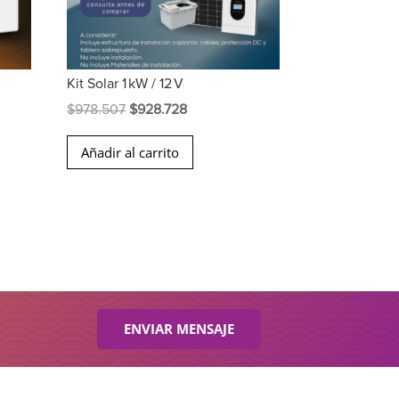
Kit Solar 1 kW / 12 V
El
El
$
978.507
$
928.728
precio
precio
Añadir al carrito
original
actual
era:
es:
267.
$978.507.
$928.728.
ENVIAR MENSAJE