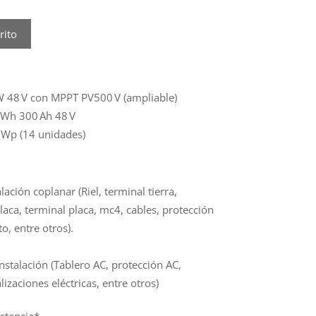
rito
 kW 48 V con MPPT PV500 V (ampliable)
 kWh 300 Ah 48 V
 Wp (14 unidades)
lación coplanar (Riel, terminal tierra,
laca, terminal placa, mc4, cables, protección
o, entre otros).
nstalación (Tablero AC, protección AC,
lizaciones eléctricas, entre otros)
istencia*