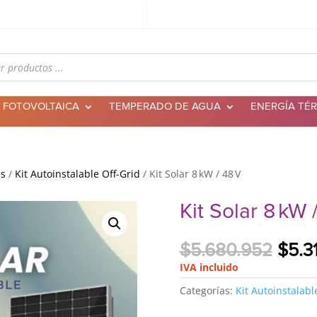
 FOTOVOLTAICA
TEMPERADO DE AGUA
ENERGÍA TÉ
es
/
Kit Autoinstalable Off-Grid
/ Kit Solar 8 kW / 48 V
Kit Solar 8 kW 
El
$
5.680.952
$
5.3
prec
IVA incluido
origi
Categorías:
Kit Autoinstalabl
era:
$5.6