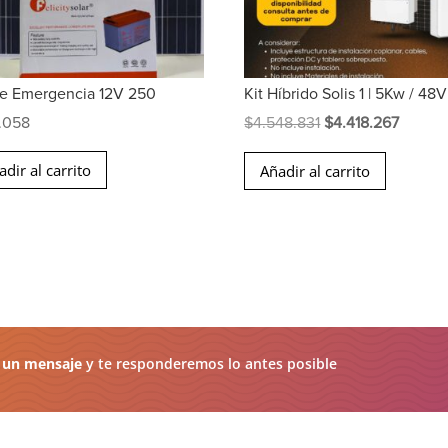
De Emergencia 12V 250
Kit Híbrido Solis 1 | 5Kw / 48V
El
El
.058
$
4.548.831
$
4.418.267
precio
precio
adir al carrito
Añadir al carrito
original
actual
era:
es:
$4.548.831.
$4.418.
 un mensaje
y te responderemos lo antes posible