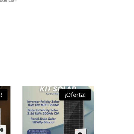
!
¡Oferta!