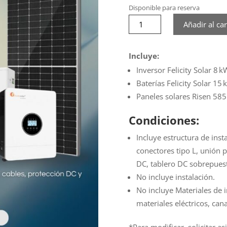
Disponible para reserva
Kit
Añadir al car
Solar
8 kW
/
Incluye:
48 V
Inversor Felicity Solar 8
cantidad
Baterías Felicity Solar 15
Paneles solares Risen 585
Condiciones:
Incluye estructura de insta
conectores tipo L, unión p
DC, tablero DC sobrepuest
No incluye instalación.
No incluye Materiales de i
materiales eléctricos, cana
*Para modificar, solicitar as