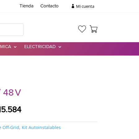
Mi cuenta
Tienda
Contacto
RMICA
ELECTRICIDAD
/ 48 V
El
15.584
io
precio
nal
actual
e Off-Grid
,
Kit Autoinstalables
es:
80.952.
$5.315.584.