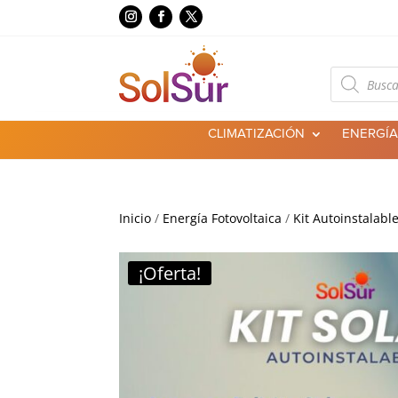
Búsqueda
de
productos
CLIMATIZACIÓN
ENERGÍA
Inicio
/
Energía Fotovoltaica
/
Kit Autoinstalabl
¡Oferta!