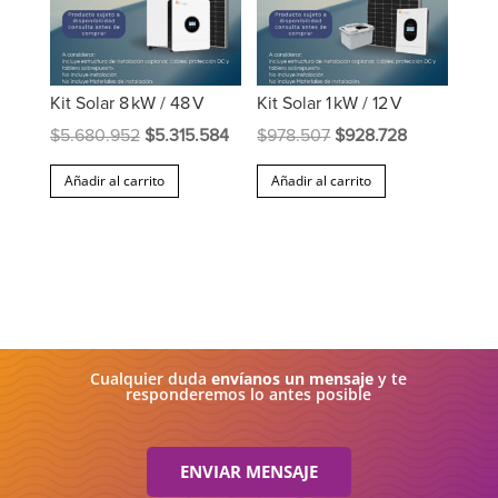
Kit Solar 8 kW / 48 V
Kit Solar 1 kW / 12 V
El
El
El
El
$
5.680.952
$
5.315.584
$
978.507
$
928.728
precio
precio
precio
precio
Añadir al carrito
Añadir al carrito
original
actual
original
actual
era:
es:
era:
es:
$5.680.952.
$5.315.584.
$978.507.
$928.728.
Cualquier duda
envíanos un mensaje
y te
responderemos lo antes posible
ENVIAR MENSAJE