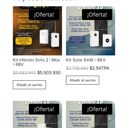
¡Oferta!
¡Oferta!
Kit Híbrido Solis 2 | 6Kw
Kit Solar 6 kW / 48 V
/ 48V
El
El
$
2.738.692
$
2.547.114
El
El
$
5.683.940
$
5.503.930
precio
precio
Añadir al carrito
precio
precio
original
actual
Añadir al carrito
original
actual
era:
es:
era:
es:
$2.738.692.
$2.547.114
$5.683.940.
$5.503.930.
¡Oferta!
¡Oferta!