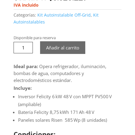
precio
precio
IVA incluido
original
actual
Categorías:
Kit Autoinstalable Off-Grid
,
Kit
era:
es:
Autoinstalables
$3.711.641.
$3.328.221.
Disponible para reserva
Kit
Añadir al carrito
Solar
6 kW
/
Ideal para:
Opera refrigerador, iluminación,
48 V
bombas de agua, computadores y
cantidad
electrodomésticos estándar.
Incluye:
Inversor Felicity 6 kW 48 V con MPPT PV500 V
(ampliable)
Batería Felicity 8,75 kWh 171 Ah 48 V
Paneles solares Risen 585 Wp (8 unidades)
Condiciones: