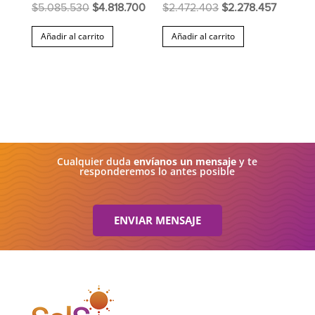
El
El
El
El
$
5.085.530
$
4.818.700
$
2.472.403
$
2.278.457
precio
precio
precio
precio
Añadir al carrito
Añadir al carrito
original
actual
original
actual
era:
es:
era:
es:
$5.085.530.
$4.818.700.
$2.472.403.
$2.278.
Cualquier duda
envíanos un mensaje
y te
responderemos lo antes posible
ENVIAR MENSAJE