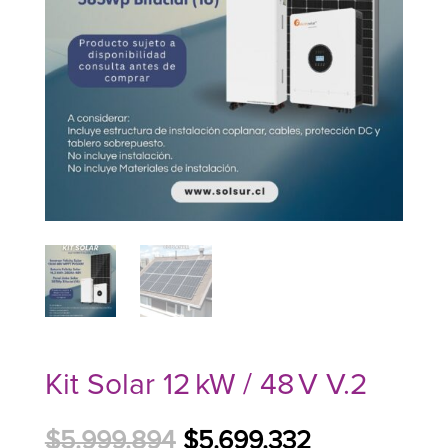
Kit Solar 12 kW / 48 V V.2
El
El
$
5.999.894
$
5.699.332