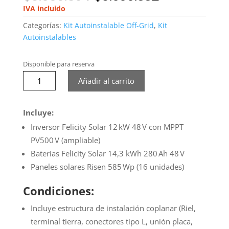
precio
precio
IVA incluido
original
actual
Categorías:
Kit Autoinstalable Off-Grid
,
Kit
era:
es:
Autoinstalables
$5.999.894.
$5.699.332.
Disponible para reserva
Kit
Añadir al carrito
Solar
12 kW
/
Incluye:
48 V
Inversor Felicity Solar 12 kW 48 V con MPPT
V.2
PV500 V (ampliable)
cantidad
Baterías Felicity Solar 14,3 kWh 280 Ah 48 V
Paneles solares Risen 585 Wp (16 unidades)
Condiciones:
Incluye estructura de instalación coplanar (Riel,
terminal tierra, conectores tipo L, unión placa,