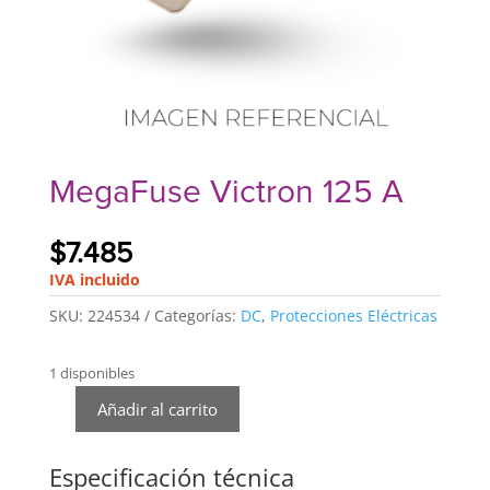
MegaFuse Victron 125 A
$
7.485
IVA incluido
SKU:
224534
Categorías:
DC
,
Protecciones Eléctricas
1 disponibles
Añadir al carrito
MegaFuse
Victron
125
Especificación técnica